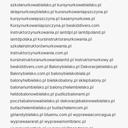
szkolanurkowabielsko.pl
kursynurkowebielsko.pl
sklepnurkowybielsko.pl
kursnurkowaniapszczyna.pl
kursynurkowepszczyna.pl
basenynurkowe.pl
Kursynurkowaniapszczyna.pl
beskiddivers.com
instruktorzynurkowania.pl
iantdpl.pl
iantdpoland.pl
iantdpolska.pl
kursinstruktoranurkowania.pl
szkołainstruktorównurkowania.pl
instruktorzynurkowania.com.pl
kursinstruktoranurkowaniaiantd.pl
instruktornurkowy.pl
beskiddivers.com.pl
Balonybielsko.pl
Dekoracjebielsko.pl
Balonybielsko.com.pl
balonybielskobiala.pl
balonyhelbielsko.pl
bielskobalony.pl
sklepbalony.pl
balonariumbielsko.pl
balonyzhelembielsko.pl
heldobalonowbielsko.pl
pudlozbalonami.pl
pocztabalonowabielsko.pl
dekoracjebalonowebielsko.pl
butlazhelembielsko.pl
butlazhelemcom.pl
girlandybielsko.pl
bluemu.com.pl
wyprawaaconcagua.pl
wyprawaararat.pl
wyprawamontblanc.pl